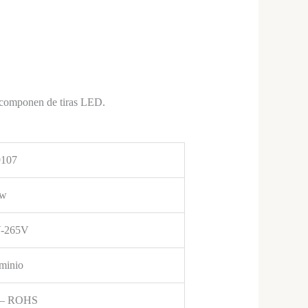
e componen de tiras LED.
107
0w
-265V
minio
 – ROHS