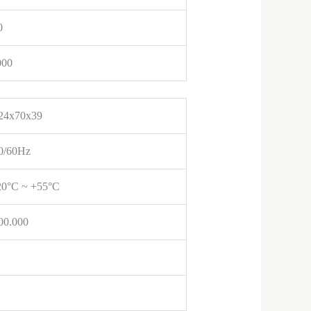
0
000
24x70x39
0/60Hz
20°C ~ +55°C
00.000
A