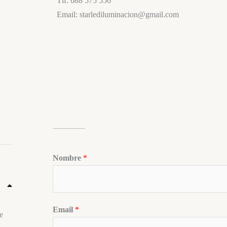
Tlf: 688 575 556
Email: starlediluminacion@gmail.com
Nombre
*
Email
*
e