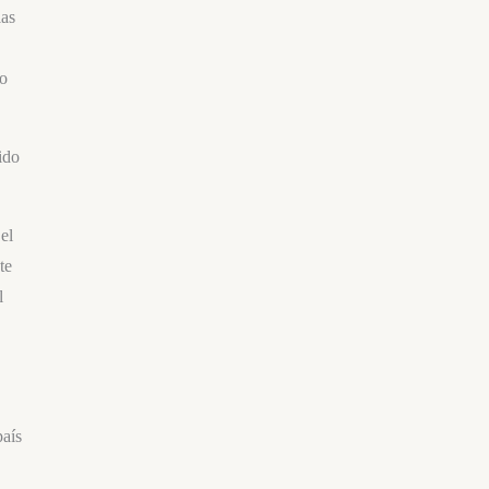
las
/o
ido
el
te
l
país