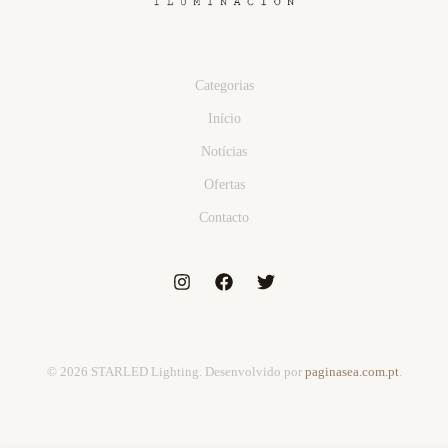
Categorias
Início
Notícias
Ofertas
Contacto
© 2026 STARLED Lighting. Desenvolvido por
paginasea.com.pt
.