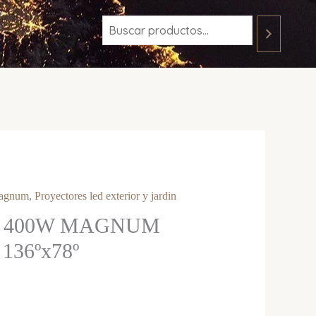
Magnum
,
Proyectores led exterior y jardin
ED 400W MAGNUM
136ºx78º