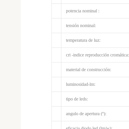
potencia nominal :
tensión nominal:
temperatura de luz:
cri -indice reproducción cromática:
material de construcción:
luminosidad-lm:
tipo de leds:
angulo de apertura (º):
eficacia diodo led (lm/w):