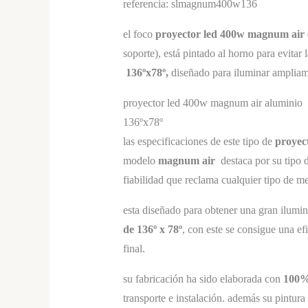
referencia: slmagnum400w136
el foco
proyector
led 400w magnum air
soporte), está pintado al horno para evitar
136ºx78º,
diseñado para iluminar ampliam
proyector led 400w magnum air aluminio
136ºx78º
las especificaciones de este tipo de
proyec
modelo
magnum air
destaca por su tipo 
fiabilidad que reclama cualquier tipo de me
esta diseñado para obtener una gran ilumin
de 136º x 78º
, con este se consigue una ef
final.
su fabricación ha sido elaborada con
100
transporte e instalación. además su pintura