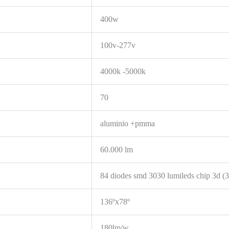
400w
100v-277v
4000k -5000k
70
aluminio +pmma
60.000 lm
84 diodes smd 3030 lumileds chip 3d (3
136ºx78º
180lm/w