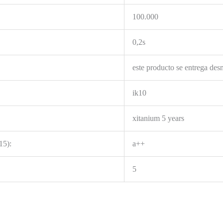
100.000
0,2s
este producto se entrega de
ik10
xitanium 5 years
15):
a++
5