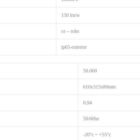
150 lm/w
ce – rohs
ip65-exterior
50.000
610x315x80mm
0,94
50/60hz
-20°c ~ +55°c