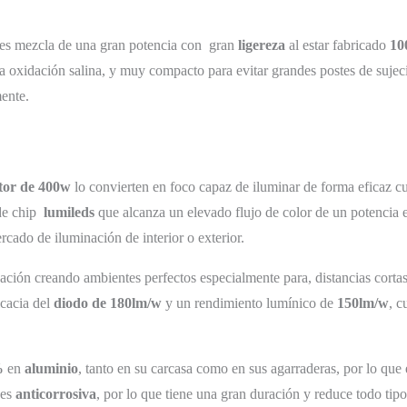
es mezcla de una gran potencia con gran
ligereza
al estar fabricado
10
 la oxidación salina, y muy compacto para evitar grandes postes de suje
ente.
tor de 400w
lo convierten en foco capaz de iluminar de forma eficaz cu
de chip
lumileds
que alcanza un elevado flujo de color de un potencia e
rcado de iluminación de interior o exterior.
ación creando ambientes perfectos especialmente para, distancias cortas
icacia del
diodo de 180lm/w
y un rendimiento lumínico de
150lm/w
, c
%
en
aluminio
, tanto en su carcasa como en sus agarraderas, por lo que
 es
anticorrosiva
, por lo que tiene una gran duración y reduce todo tip