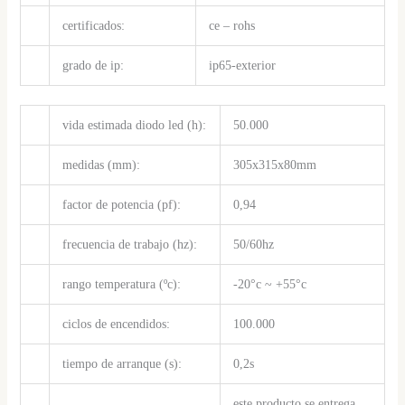
certificados:
ce – rohs
grado de ip:
ip65-exterior
vida estimada diodo led (h):
50.000
medidas (mm):
305x315x80mm
factor de potencia (pf):
0,94
frecuencia de trabajo (hz):
50/60hz
rango temperatura (ºc):
-20°c ~ +55°c
ciclos de encendidos:
100.000
tiempo de arranque (s):
0,2s
este producto se entrega