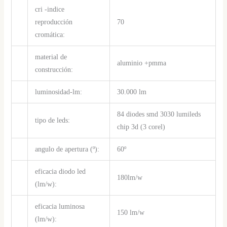
cri -indice
reproducción
70
cromática:
material de
aluminio +pmma
construcción:
luminosidad-lm:
30.000 lm
84 diodes smd 3030 lumileds
tipo de leds:
chip 3d (3 corel)
angulo de apertura (º):
60º
eficacia diodo led
180lm/w
(lm/w):
eficacia luminosa
150 lm/w
(lm/w):