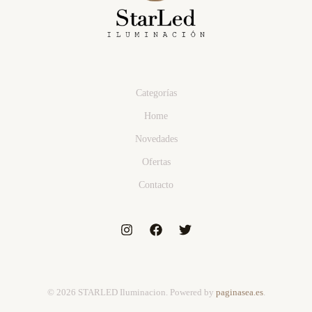
Categorías
Home
Novedades
Ofertas
Contacto
© 2026 STARLED Iluminacion. Powered by
paginasea.es
.