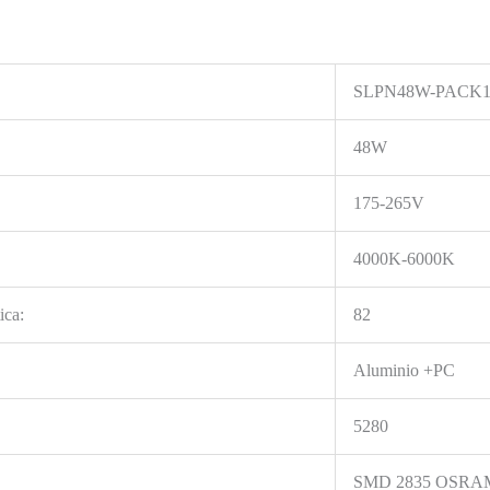
SLPN48W-PACK1
48W
175-265V
4000K-6000K
ica:
82
Aluminio +PC
5280
SMD 2835 OSRA