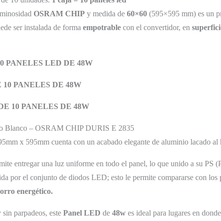
uminosidad
OSRAM CHIP
y medida de
60×60
(595×595 mm) es un pr
ede ser instalada de forma
empotrable
con el convertidor, en
superfici
10 PANELES LED DE 48W
E 10 PANELES DE 48W
 DE 10 PANELES DE 48W
co Blanco – OSRAM CHIP DURIS E 2835
95mm x 595mm
cuenta con un acabado elegante de aluminio lacado al 
mite entregar una luz uniforme en todo el panel, lo que unido a su PS (Po
da por el conjunto de diodos LED; esto le permite compararse con los 
orro energético.
 sin parpadeos, este
Panel LED
de
48w
es ideal para lugares en donde