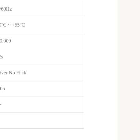
/60Hz
0°C ~ +55°C
0.000
2s
iver No Flick
05
+