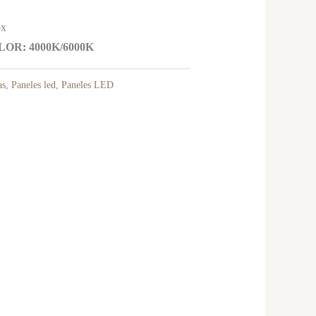
ox
R: 4000K/6000K
as
,
Paneles led
,
Paneles LED