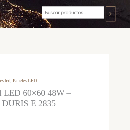
es led
,
Paneles LED
l LED 60×60 48W –
DURIS E 2835