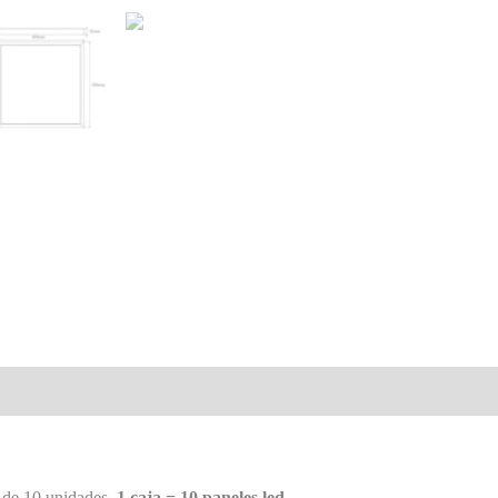
 de 10 unidades.
1 caja = 10 paneles led