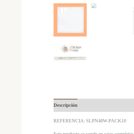
Descripción
REFERENCIA: SL
PN48W-PACK10
Este producto se vende en cajas completas