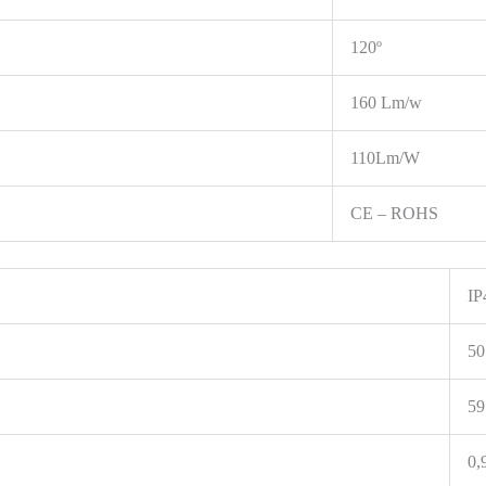
120º
160 Lm/w
110Lm/W
CE – ROHS
IP
50
59
0,