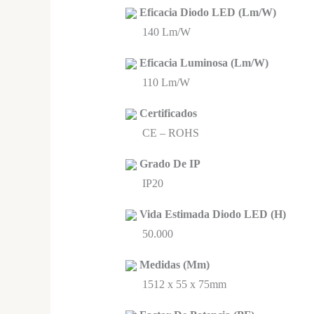
Eficacia Diodo LED (Lm/W)
140 Lm/W
Eficacia Luminosa (Lm/W)
110 Lm/W
Certificados
CE – ROHS
Grado De IP
IP20
Vida Estimada Diodo LED (H)
50.000
Medidas (Mm)
1512 x 55 x 75mm