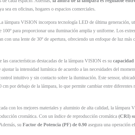
cas de cada espacio. Además,
la altura de la lámpara es regulable entr
 ya sea en oficinas, hogares o espacios comerciales.
a lámpara VISION incorpora tecnología LED de última generación, ut
e 100º para proporcionar una iluminación amplia y uniforme. Los extre
n con una lente de 30º de apertura, ofreciendo un enfoque de luz más
 las características destacadas de la lámpara VISION es su
capacidad 
 ajustar la intensidad lumínica de acuerdo a las necesidades del mome
ntrol intuitivo y sin contacto sobre la iluminación. Este sensor, ubicad
20 cm por debajo de la lámpara, lo que permite cambiar entre diferentes 
cada con los mejores materiales y aluminio de alta calidad, la lámpara 
roducción cromática. Con un índice de reproducción cromática
(CRI) s
. Además, su
Factor de Potencia (PF) de 0.90
asegura una operación ef