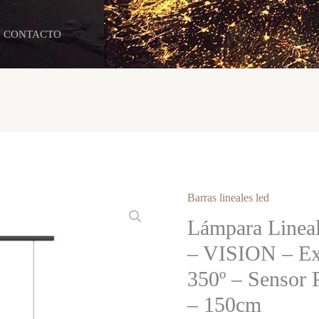
CONTACTO
Barras lineales led
Lámpara Linea
– VISION – Ex
350º – Sensor
– 150cm