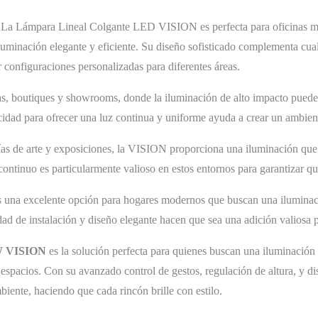
La Lámpara Lineal Colgante LED VISION es perfecta para oficinas mod
uminación elegante y eficiente. Su diseño sofisticado complementa cualq
 configuraciones personalizadas para diferentes áreas.
as, boutiques y showrooms, donde la iluminación de alto impacto puede 
cidad para ofrecer una luz continua y uniforme ayuda a crear un ambient
as de arte y exposiciones, la VISION proporciona una iluminación que r
continuo es particularmente valioso en estos entornos para garantizar que
una excelente opción para hogares modernos que buscan una iluminació
dad de instalación y diseño elegante hacen que sea una adición valiosa p
W VISION
es la solución perfecta para quienes buscan una iluminación 
s espacios. Con su avanzado control de gestos, regulación de altura, y d
iente, haciendo que cada rincón brille con estilo.