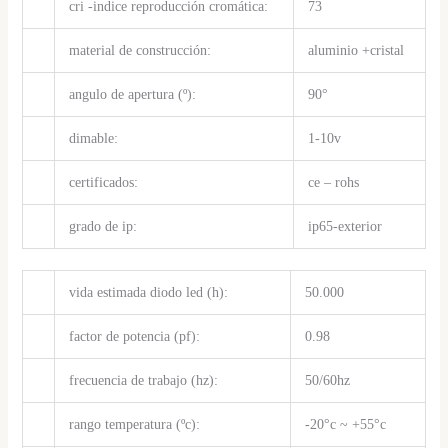
cri -indice reproducción cromática:
73
material de construcción:
aluminio +cristal
angulo de apertura (º):
90°
dimable:
1-10v
certificados:
ce – rohs
grado de ip:
ip65-exterior
vida estimada diodo led (h):
50.000
factor de potencia (pf):
0.98
frecuencia de trabajo (hz):
50/60hz
rango temperatura (ºc):
-20°c ~ +55°c