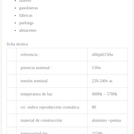
talleres
gasolineras
fábricas
parkings
almacenes
ficha técnica
referencia :
slhbphl150w
potencia nominal :
150w
tensión nominal:
220-240v ac
temperatura de luz:
4000k – 5700k
cri -indice reproducción cromática:
80
material de construcción:
aluminio +pmma
luminosidad-lm:
25500