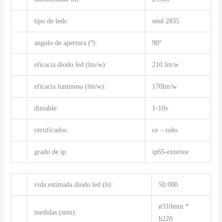
tipo de leds:
smd 2835
angulo de apertura (º):
90°
eficacia diodo led (lm/w):
210 lm/w
eficacia luminosa (lm/w):
170lm/w
dimable:
1-10v
certificados:
ce – rohs
grado de ip:
ip65-exterior
vida estimada diodo led (h):
50.000
ø310mm *
medidas (mm):
h220