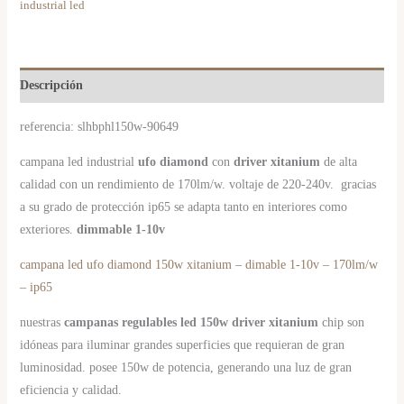
industrial led
Descripción
referencia: slhbphl150w-90649
campana led industrial
ufo diamond
con
driver xitanium
de alta
calidad con un rendimiento de 170lm/w. voltaje de 220-240v. gracias
a su grado de protección ip65 se adapta tanto en interiores como
exteriores.
dimmable 1-10v
campana led ufo diamond 150w xitanium – dimable 1-10v – 170lm/w
– ip65
nuestras
campanas regulables
led
150w driver xitanium
chip son
idóneas para iluminar grandes superficies que requieran de gran
luminosidad. posee 150w de potencia, generando una luz de gran
eficiencia y calidad.