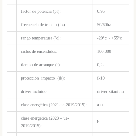
factor de potencia (pf):
0,95
frecuencia de trabajo (hz):
50/60hz
rango temperatura (ºc):
-20°c ~ +55°c
ciclos de encendidos:
100.000
tiempo de arranque (s):
0,2s
protección impacto (ik):
ik10
driver incluido:
driver xitanium
clase energética (2021-ue-2019/2015):
a++
clase energética (2023 – ue-
b
2019/2015):