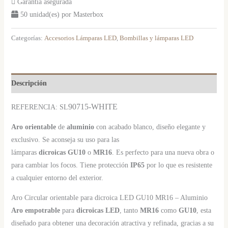
Garantía asegurada
50 unidad(es) por Masterbox
Categorías:
Accesorios Lámparas LED
,
Bombillas y lámparas LED
Descripción
90715-WHITE
REFERENCIA: SL
Aro
orientable
de
aluminio
con acabado blanco, diseño elegante y
exclusivo. Se aconseja su uso para las
lámparas
dicroicas
GU10
o
MR16
. Es perfecto para una nueva obra o
para cambiar los focos. Tiene protección
IP65
por lo que es resistente
a cualquier entorno del exterior.
Aro Circular orientable para dicroica LED GU10 MR16 – Aluminio
Aro empotrable
para
dicroicas LED
, tanto
MR16
como
GU10
, esta
diseñado para obtener una decoración atractiva y refinada, gracias a su