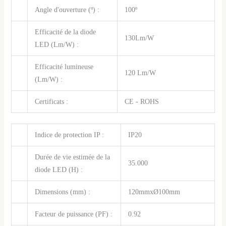
Angle d'ouverture (º) :
100º
Efficacité de la diode
130Lm/W
LED (Lm/W) :
Efficacité lumineuse
120 Lm/W
(Lm/W) :
Certificats :
CE - ROHS
Indice de protection IP :
IP20
Durée de vie estimée de la
35.000
diode LED (H) :
Dimensions (mm) :
120mmxØ100mm
Facteur de puissance (PF) :
0.92