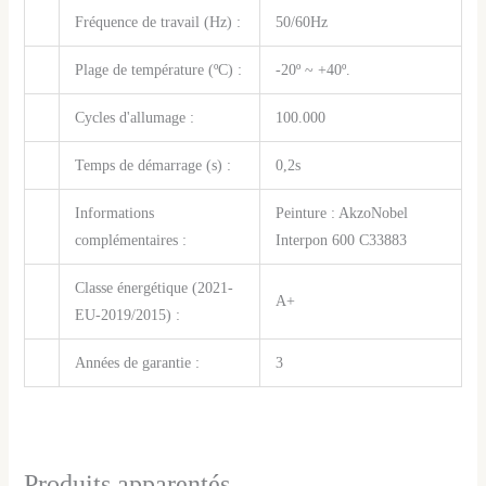
Fréquence de travail (Hz) :
50/60Hz
Plage de température (ºC) :
-20º ~ +40º.
Cycles d'allumage :
100.000
Temps de démarrage (s) :
0,2s
Informations
Peinture : AkzoNobel
complémentaires :
Interpon 600 C33883
Classe énergétique (2021-
A+
EU-2019/2015) :
Années de garantie :
3
Produits apparentés