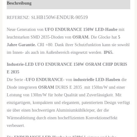
Beschreibung
HB150W-ENDUR-90519
REFERENZ: SL
Neue Generation von
UFO ENDURANCE 150W LED-Haube
mit
leuchtstarken SMD 2835-Dioden von
OSRAM.
Die Glocke hat
5
Jahre Garantie.
CRI +80. Dank ihrer Schutzfunktion kann sie sowohl
im Innen- als auch im Außenbereich eingesetzt werden.
IP65.
Industrie-LED UFO ENDURANCE 150W OSRAM CHIP DURIS
E 2835
Die Serie
-UFO ENDURANCE
- von
industrielle LED-Hauben
die
Diode integrieren
OSRAM
DURIS E 2835
mit 150lm/W und einer
Leistung von 130lm/W für hohe Qualität und Zuverlässigkeit. Mit
einzigartigem, kompaktem und elegantem, patentiertem Design verfügt
sie über einen hochwertigen Aluminiumkühlkörper, der die
Wärmeableitung durch einen hocheffizienten Konvektionseffekt
verbessert.