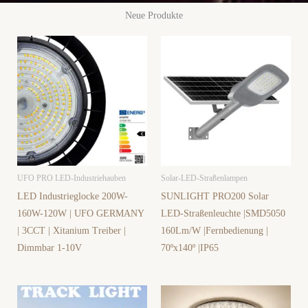
Neue Produkte
UFO PRO LED-Industriehauben
Solar-LED-Straßenlampen
LED Industrieglocke 200W-
SUNLIGHT PRO200 Solar
160W-120W | UFO GERMANY
LED-Straßenleuchte |SMD5050
| 3CCT | Xitanium Treiber |
160Lm/W |Fernbedienung |
Dimmbar 1-10V
70ºx140º |IP65