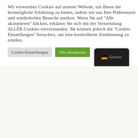
Qualität und gute Preise sind jetzt möglich. Wir bieten die
Wir verwenden Cookies auf unserer Website, um Ihnen die
bestmögliche Erfahrung zu bieten, indem wir uns Ihre Präferenzen
wettbewerbsfähigsten Preise auf dem Markt, wobei wir
und wiederholten Besuche merken. Wenn Sie auf "Alle
stets unsere Qualitätsstandards beibehalten, um das beste
akzeptieren" klicken, erklären Sie sich mit der Verwendung
Produkt anzubieten. Darüber hinaus haben wir Preise für
ALLER Cookies einverstanden. Sie können jedoch die "Cookie-
Einstellungen" besuchen, um eine kontrollierte Zustimmung zu
Profis.
erteilen.
Cookie-Einstellungen
Alle akzeptieren
German
Breite Palette von Produkten
Wir bieten einen breiten Katalog mit den besten Produkten
im Bereich der LED-Beleuchtung. Wir bieten Ihnen alle
Arten von LED-Lampen und LED-Beleuchtung mit hoher
Leistung und niedrigem Verbrauch.