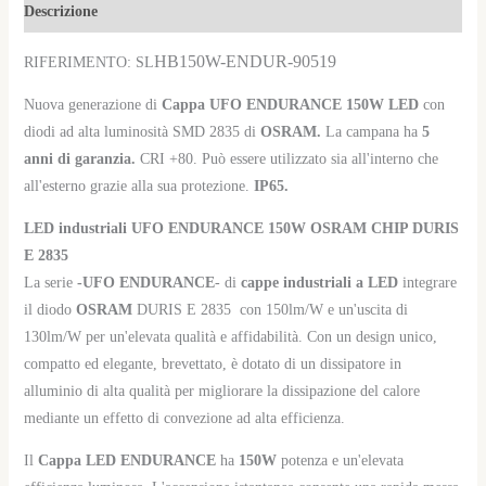
Descrizione
HB150W-ENDUR-90519
RIFERIMENTO: SL
Nuova generazione di
Cappa UFO ENDURANCE 150W LED
con
diodi ad alta luminosità SMD 2835 di
OSRAM.
La campana ha
5
anni di garanzia.
CRI +80. Può essere utilizzato sia all'interno che
all'esterno grazie alla sua protezione.
IP65.
LED industriali UFO ENDURANCE 150W OSRAM CHIP DURIS
E 2835
La serie
-UFO ENDURANCE
- di
cappe industriali a LED
integrare
il diodo
OSRAM
DURIS E 2835
con 150lm/W e un'uscita di
130lm/W per un'elevata qualità e affidabilità. Con un design unico,
compatto ed elegante, brevettato, è dotato di un dissipatore in
alluminio di alta qualità per migliorare la dissipazione del calore
mediante un effetto di convezione ad alta efficienza.
Il
Cappa LED ENDURANCE
ha
150W
potenza e un'elevata