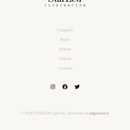
Categorie
Home
Notizie
Offerte
Contatto
© 2026 STARLED Lighting. Alimentato da
paginasea.it
.