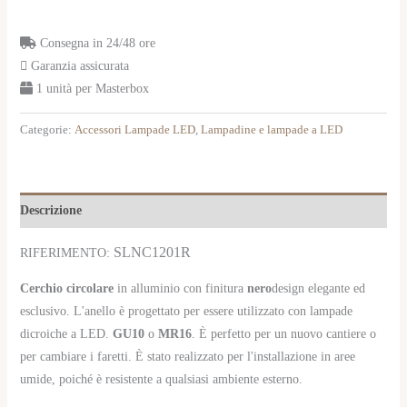
Consegna in 24/48 ore
Garanzia assicurata
1 unità per Masterbox
Categorie:
Accessori Lampade LED
,
Lampadine e lampade a LED
Descrizione
SL
NC1201R
RIFERIMENTO:
Cerchio
circolare
in alluminio con finitura
nero
design elegante ed
esclusivo. L'anello è progettato per essere utilizzato con lampade
dicroiche a LED.
GU10
o
MR16
. È perfetto per un nuovo cantiere o
per cambiare i faretti. È stato realizzato per l'installazione in aree
umide, poiché è resistente a qualsiasi ambiente esterno.