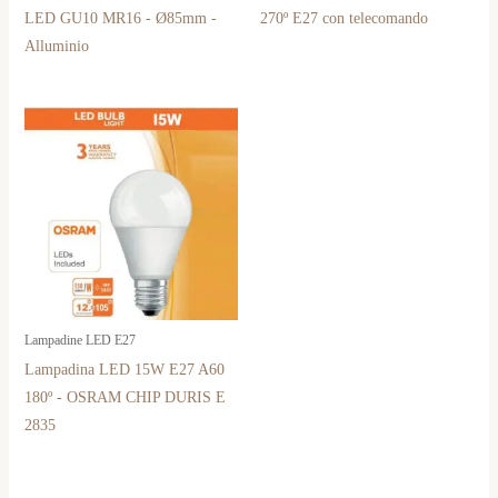
LED GU10 MR16 - Ø85mm -
270º E27 con telecomando
Alluminio
Lampadine LED E27
Lampadina LED 15W E27 A60
180º - OSRAM CHIP DURIS E
2835